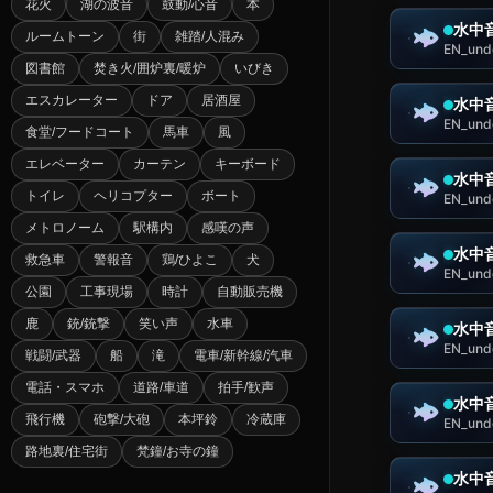
花火
湖の波音
鼓動/心音
本
水中
ルームトーン
街
雑踏/人混み
EN_und
図書館
焚き火/囲炉裏/暖炉
いびき
エスカレーター
ドア
居酒屋
水中
EN_und
食堂/フードコート
馬車
風
エレベーター
カーテン
キーボード
水中
トイレ
ヘリコプター
ボート
EN_und
メトロノーム
駅構内
感嘆の声
水中
救急車
警報音
鶏/ひよこ
犬
EN_und
公園
工事現場
時計
自動販売機
鹿
銃/銃撃
笑い声
水車
水中
EN_und
戦闘/武器
船
滝
電車/新幹線/汽車
電話・スマホ
道路/車道
拍手/歓声
水中
飛行機
砲撃/大砲
本坪鈴
冷蔵庫
EN_und
路地裏/住宅街
梵鐘/お寺の鐘
水中