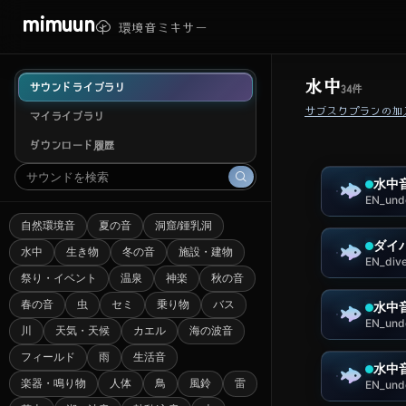
mimuun
環境音ミキサー
水中
サウンドライブラリ
34
件
サブスクプランの加
マイライブラリ
ダウンロード履歴
水中
EN_und
自然環境音
夏の音
洞窟/鍾乳洞
ダイ
水中
生き物
冬の音
施設・建物
EN_div
祭り・イベント
温泉
神楽
秋の音
春の音
虫
セミ
乗り物
バス
水中
EN_und
川
天気・天候
カエル
海の波音
フィールド
雨
生活音
水中
楽器・鳴り物
人体
鳥
風鈴
雷
EN_und