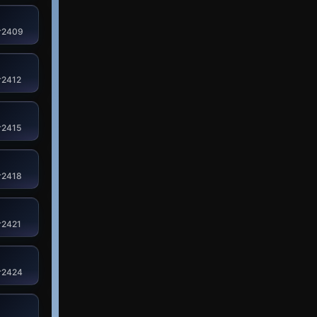
r2409
r2412
r2415
r2418
r2421
r2424