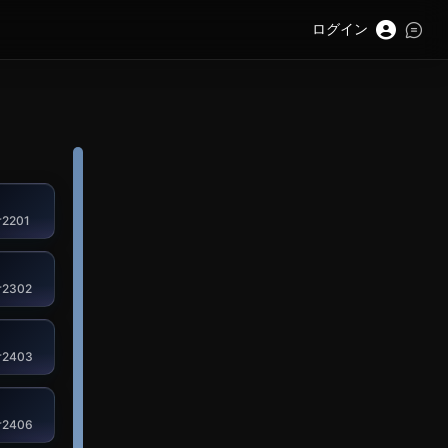
ログイン
r2201
r2302
r2403
r2406