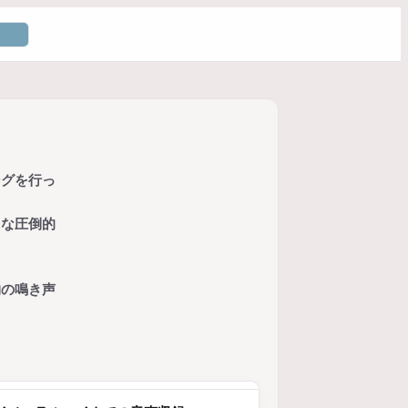
ングを行っ
うな圧倒的
物の鳴き声