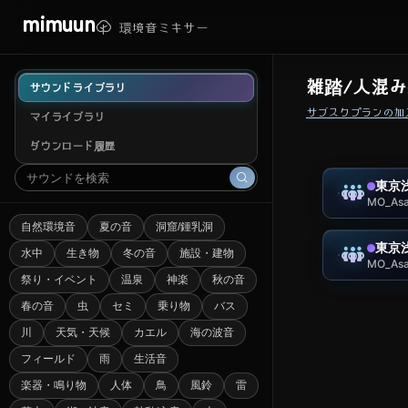
mimuun
環境音ミキサー
雑踏/人混み
サウンドライブラリ
サブスクプランの加
マイライブラリ
ダウンロード履歴
東京
MO_Asa
自然環境音
夏の音
洞窟/鍾乳洞
東京
水中
生き物
冬の音
施設・建物
MO_Asa
祭り・イベント
温泉
神楽
秋の音
春の音
虫
セミ
乗り物
バス
川
天気・天候
カエル
海の波音
フィールド
雨
生活音
楽器・鳴り物
人体
鳥
風鈴
雷