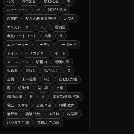
花火
湖の波音
鼓動/心音
本
ルームトーン
街
雑踏/人混み
図書館
焚き火/囲炉裏/暖炉
いびき
エスカレーター
ドア
居酒屋
食堂/フードコート
馬車
風
エレベーター
カーテン
キーボード
トイレ
ヘリコプター
ボート
メトロノーム
駅構内
感嘆の声
救急車
警報音
鶏/ひよこ
犬
公園
工事現場
時計
自動販売機
鹿
銃/銃撃
笑い声
水車
戦闘/武器
船
滝
電車/新幹線/汽車
電話・スマホ
道路/車道
拍手/歓声
飛行機
砲撃/大砲
本坪鈴
冷蔵庫
路地裏/住宅街
梵鐘/お寺の鐘