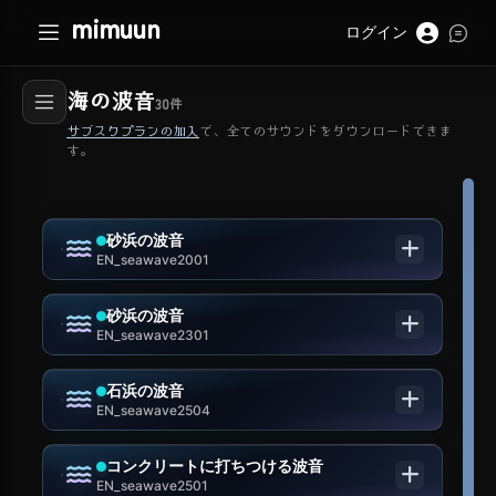
mimuun
ログイン
海の波音
30
件
サブスクプランの加入
で、全てのサウンドをダウンロードできま
す。
砂浜の波音
EN_seawave2001
砂浜の波音
EN_seawave2301
石浜の波音
EN_seawave2504
コンクリートに打ちつける波音
EN_seawave2501