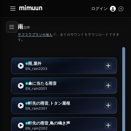
mimuun
ログイン
雨
23
件
サブスクプランの加入
で、全てのサウンドをダウンロードできま
す。
雨,屋外
EN_rain2203
傘に当たる雨音
EN_rain2001
軒先の雨音,トタン屋根
EN_rain2301
軒先の雨音,鳥の鳴き声
EN_rain2302