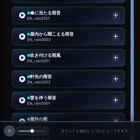
傘に当たる雨音
EN_rain2101
屋内から聞こえる雨音
EN_rain2002
吹き付ける雨風
EN_rain2201
軒先の雨音
EN_rain2202
雷を伴う雨音
EN_rain2501
屋外の雨
EN_rain2502
サウンドを選択してプレビューできます