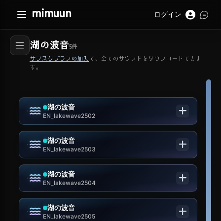
mimuun
ログイン
湖の波音
5
件
サブスクプランの加入
で、全てのサウンドをダウンロードできま
す。
湖の波音
EN_lakewave2502
湖の波音
EN_lakewave2503
湖の波音
EN_lakewave2504
湖の波音
EN_lakewave2505