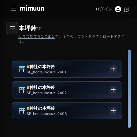
mimuun
ログイン
本坪鈴
3
件
サブスクプランの加入
で、全てのサウンドをダウンロードできま
す。
神社の本坪鈴
SE_hontsubosuzu2401
神社の本坪鈴
SE_hontsubosuzu2402
神社の本坪鈴
SE_hontsubosuzu2403