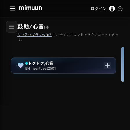
mimuun
ログイン
鼓動/心音
1
件
サブスクプランの加入
で、全てのサウンドをダウンロードできま
す。
ドクドク,心音
EN_heartbeat2501