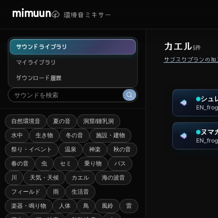
mimuun
環境音ミキサー
カエル
サウンドライブラリ
5
件
サブスクプランの加
マイライブラリ
ダウンロード履歴
シュ
EN_fro
自然環境音
夏の音
洞窟/鍾乳洞
ヌマ
水中
生き物
冬の音
施設・建物
EN_fro
祭り・イベント
温泉
神楽
秋の音
春の音
虫
セミ
乗り物
バス
川
天気・天候
カエル
海の波音
フィールド
雨
生活音
楽器・鳴り物
人体
鳥
風鈴
雷