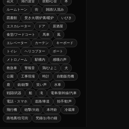
花火
湖の波音
鼓動/心音
本
ルームトーン
街
雑踏/人混み
図書館
焚き火/囲炉裏/暖炉
いびき
エスカレーター
ドア
居酒屋
食堂/フードコート
馬車
風
エレベーター
カーテン
キーボード
トイレ
ヘリコプター
ボート
メトロノーム
駅構内
感嘆の声
救急車
警報音
鶏/ひよこ
犬
公園
工事現場
時計
自動販売機
鹿
銃/銃撃
笑い声
水車
戦闘/武器
船
滝
電車/新幹線/汽車
電話・スマホ
道路/車道
拍手/歓声
飛行機
砲撃/大砲
本坪鈴
冷蔵庫
路地裏/住宅街
梵鐘/お寺の鐘