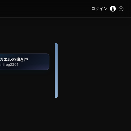
ログイン
カエルの鳴き声
N_frog2301