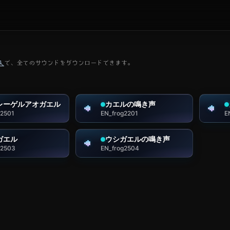
入
で、全てのサウンドをダウンロードできます。
レーゲルアオガエル
カエルの鳴き声
g2501
EN_frog2201
E
ガエル
ウシガエルの鳴き声
g2503
EN_frog2504