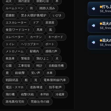
花火
湖の波音
鼓動/心音
本
打ち
ルームトーン
街
雑踏/人混み
SE_fire
図書館
焚き火/囲炉裏/暖炉
いびき
エスカレーター
ドア
居酒屋
花火
SE_fir
食堂/フードコート
馬車
風
エレベーター
カーテン
キーボード
花火
トイレ
ヘリコプター
ボート
SE_fire
メトロノーム
駅構内
感嘆の声
救急車
警報音
鶏/ひよこ
犬
公園
工事現場
時計
自動販売機
鹿
銃/銃撃
笑い声
水車
戦闘/武器
船
滝
電車/新幹線/汽車
電話・スマホ
道路/車道
拍手/歓声
飛行機
砲撃/大砲
本坪鈴
冷蔵庫
路地裏/住宅街
梵鐘/お寺の鐘