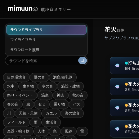
mimuun
環境音ミキサー
花火
サウンドライブラリ
19
件
サブスクプランの加
マイライブラリ
ダウンロード履歴
打ち
EN_fir
自然環境音
夏の音
洞窟/鍾乳洞
花火
水中
生き物
冬の音
施設・建物
SE_fir
祭り・イベント
温泉
神楽
秋の音
春の音
虫
セミ
乗り物
バス
花火
SE_fir
川
天気・天候
カエル
海の波音
フィールド
雨
生活音
花火
楽器・鳴り物
人体
鳥
風鈴
雷
SE_fir