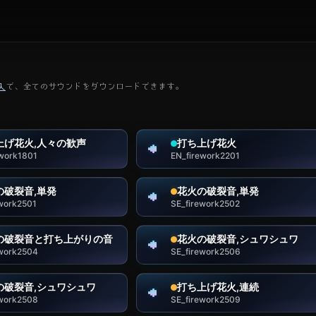
入
で、全てのサウンドをダウンロードできます。
上げ花火,人々の歓声
打ち上げ花火
ework1801
EN_firework2201
の破裂音,単発
花火の破裂音,単発
ework2501
SE_firework2502
の破裂音と打ち上がりの音
花火の破裂音,シュワシュワ
ework2504
SE_firework2506
の破裂音,シュワシュワ
打ち上げ花火,連続
ework2508
SE_firework2509