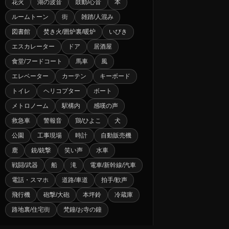
花火
湖の波音
鼓動/心音
本
ルームトーン
街
雑踏/人混み
図書館
焚き火/囲炉裏/暖炉
いびき
エスカレーター
ドア
居酒屋
食堂/フードコート
馬車
風
エレベーター
カーテン
キーボード
トイレ
ヘリコプター
ボート
メトロノーム
駅構内
感嘆の声
救急車
警報音
鶏/ひよこ
犬
公園
工事現場
時計
自動販売機
鹿
銃/銃撃
笑い声
水車
戦闘/武器
船
滝
電車/新幹線/汽車
電話・スマホ
道路/車道
拍手/歓声
飛行機
砲撃/大砲
本坪鈴
冷蔵庫
路地裏/住宅街
梵鐘/お寺の鐘