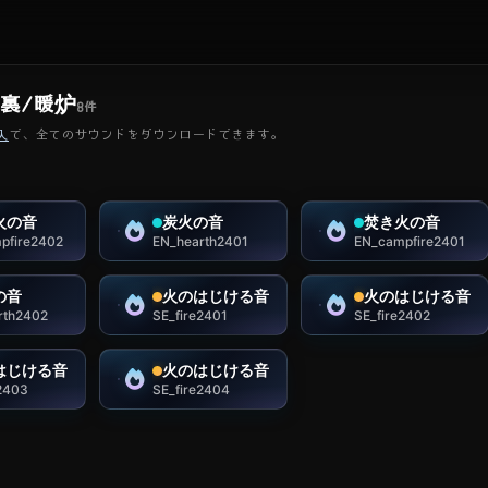
裏/暖炉
8
件
入
で、全てのサウンドをダウンロードできます。
火の音
炭火の音
焚き火の音
pfire2402
EN_hearth2401
EN_campfire2401
の音
火のはじける音
火のはじける音
rth2402
SE_fire2401
SE_fire2402
はじける音
火のはじける音
e2403
SE_fire2404