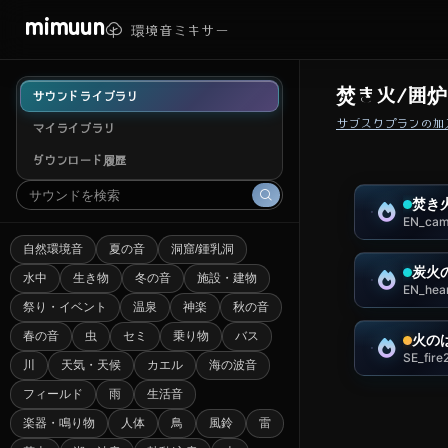
mimuun
環境音ミキサー
焚き火/囲炉
サウンドライブラリ
サブスクプランの加
マイライブラリ
ダウンロード履歴
焚き
EN_cam
自然環境音
夏の音
洞窟/鍾乳洞
炭火
水中
生き物
冬の音
施設・建物
EN_hea
祭り・イベント
温泉
神楽
秋の音
春の音
虫
セミ
乗り物
バス
火の
SE_fir
川
天気・天候
カエル
海の波音
フィールド
雨
生活音
楽器・鳴り物
人体
鳥
風鈴
雷