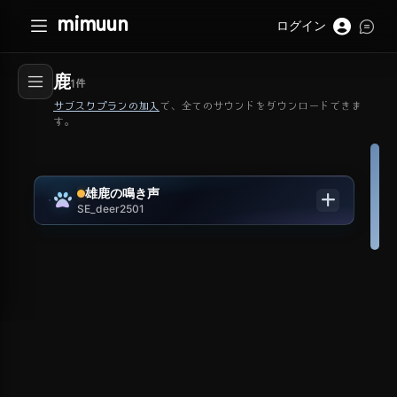
mimuun
ログイン
鹿
1
件
サブスクプランの加入
で、全てのサウンドをダウンロードできま
す。
雄鹿の鳴き声
SE_deer2501