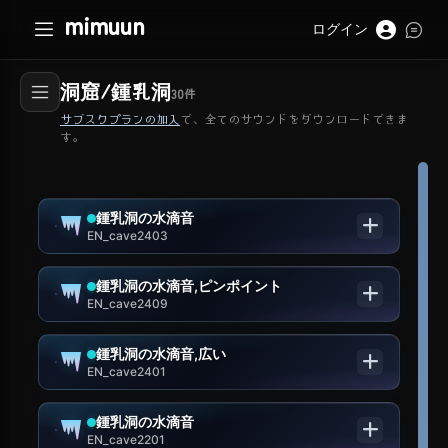
mimuun
ログイン
洞窟/鍾乳洞
30
件
サブスクプランの加入
で、全てのサウンドをダウンロードできま
す。
鍾乳洞の水滴音
EN_cave2403
鍾乳洞の水滴音,ピンポイント
EN_cave2409
鍾乳洞の水滴音,広い
EN_cave2401
鍾乳洞の水滴音
EN_cave2201