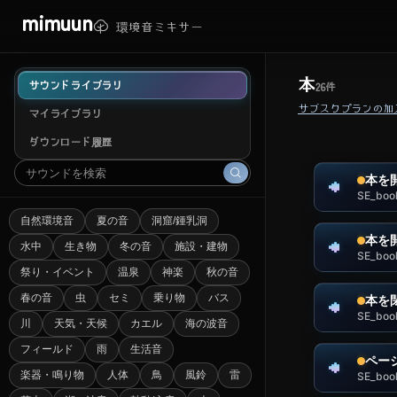
mimuun
環境音ミキサー
本
サウンドライブラリ
26
件
サブスクプランの加
マイライブラリ
ダウンロード履歴
本を
SE_boo
自然環境音
夏の音
洞窟/鍾乳洞
本を
水中
生き物
冬の音
施設・建物
SE_boo
祭り・イベント
温泉
神楽
秋の音
春の音
虫
セミ
乗り物
バス
本を
SE_boo
川
天気・天候
カエル
海の波音
フィールド
雨
生活音
ペー
楽器・鳴り物
人体
鳥
風鈴
雷
SE_boo