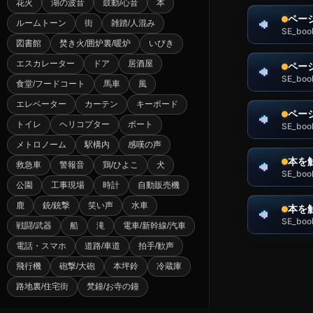
花火
湖の波音
鼓動/心音
本
ペー
ルームトーン
街
雑踏/人混み
SE_boo
図書館
焚き火/囲炉裏/暖炉
いびき
エスカレーター
ドア
居酒屋
ペー
SE_boo
食堂/フードコート
馬車
風
エレベーター
カーテン
キーボード
ペー
トイレ
ヘリコプター
ボート
SE_boo
メトロノーム
駅構内
感嘆の声
本を
救急車
警報音
鶏/ひよこ
犬
SE_boo
公園
工事現場
時計
自動販売機
鹿
銃/銃撃
笑い声
水車
本を
SE_boo
戦闘/武器
船
滝
電車/新幹線/汽車
電話・スマホ
道路/車道
拍手/歓声
飛行機
砲撃/大砲
本坪鈴
冷蔵庫
路地裏/住宅街
梵鐘/お寺の鐘