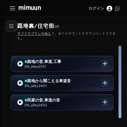
mimuun
ログイン
路地裏/住宅街
3
件
サブスクプランの加入
で、全てのサウンドをダウンロードできま
す。
路地の音,車道,工事
EN_alley2101
路地から聞こえる車道音
EN_alley2401
民家の音,車道の音
EN_alley2402